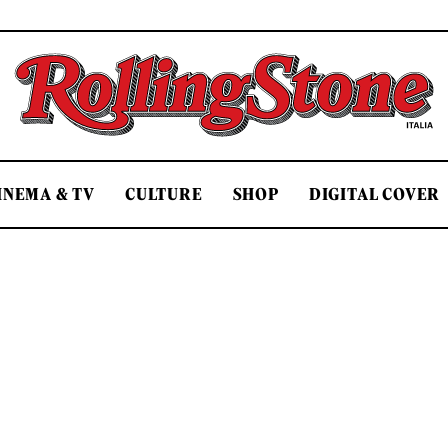
Rolling Stone Italia
INEMA & TV
CULTURE
SHOP
DIGITAL COVER