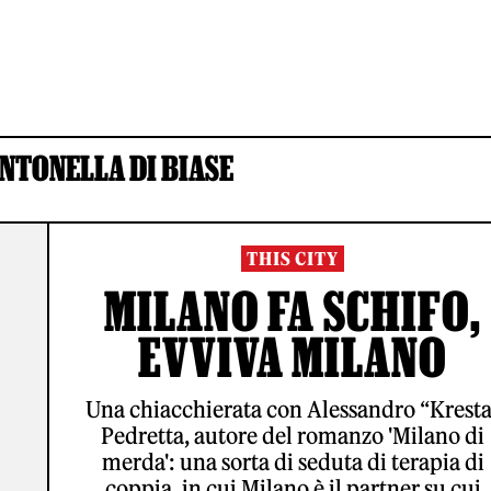
NTONELLA DI BIASE
THIS CITY
MILANO FA SCHIFO,
EVVIVA MILANO
Una chiacchierata con Alessandro “Kresta
Pedretta, autore del romanzo 'Milano di
merda': una sorta di seduta di terapia di
coppia, in cui Milano è il partner su cui