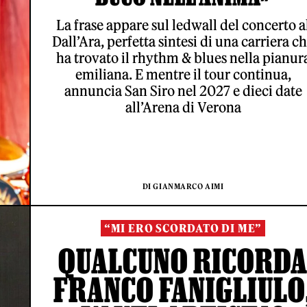
La frase appare sul ledwall del concerto a
Dall’Ara, perfetta sintesi di una carriera c
ha trovato il rhythm & blues nella pianur
emiliana. E mentre il tour continua,
annuncia San Siro nel 2027 e dieci date
all’Arena di Verona
DI GIANMARCO AIMI
“MI ERO SCORDATO DI ME”
QUALCUNO RICORD
FRANCO FANIGLIULO