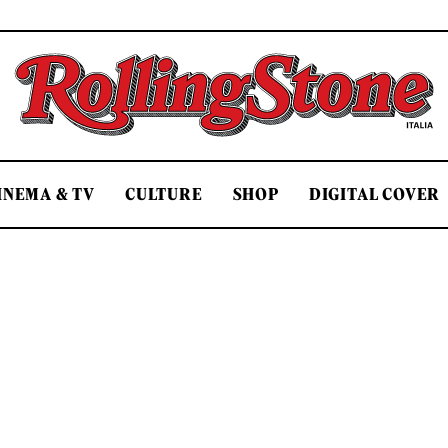
Rolling Stone Italia
INEMA & TV
CULTURE
SHOP
DIGITAL COVER