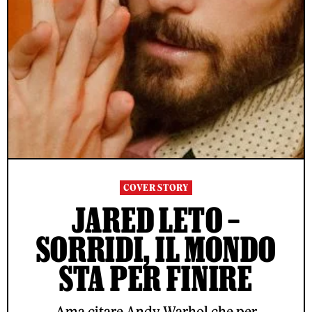
COVER STORY
JARED LETO –
SORRIDI, IL MONDO
STA PER FINIRE
Ama citare Andy Warhol che per