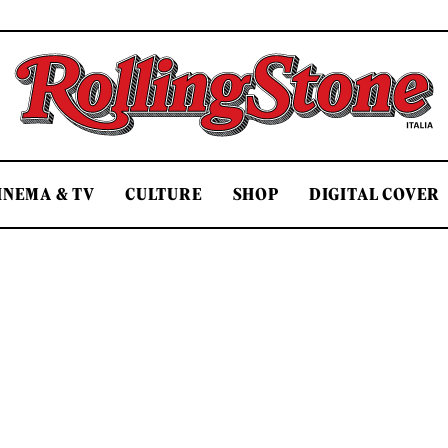
Rolling Stone Italia
INEMA & TV
CULTURE
SHOP
DIGITAL COVER