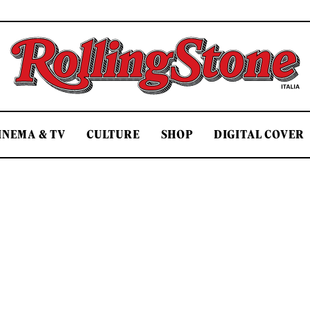
Rolling Stone Italia
INEMA & TV
CULTURE
SHOP
DIGITAL COVER