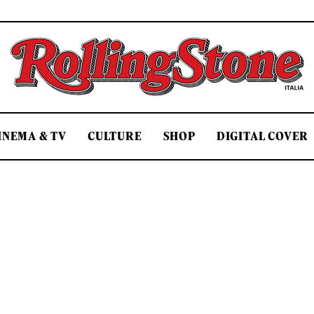
Rolling Stone Italia
INEMA & TV
CULTURE
SHOP
DIGITAL COVER