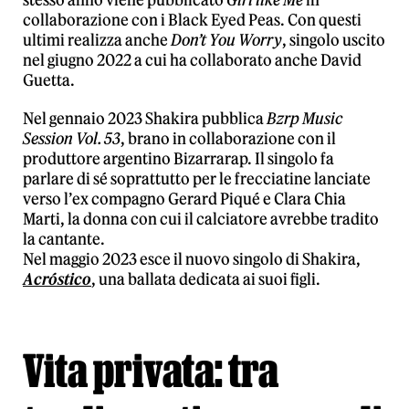
stesso anno viene pubblicato
Girl like Me
in
collaborazione con i Black Eyed Peas. Con questi
ultimi realizza anche
Don’t You Worry
, singolo uscito
nel giugno 2022 a cui ha collaborato anche David
Guetta.
Nel gennaio 2023 Shakira pubblica
Bzrp Music
Session Vol. 53
, brano in collaborazione con il
produttore argentino Bizarrarap. Il singolo fa
parlare di sé soprattutto per le frecciatine lanciate
verso l’ex compagno Gerard Piqué e Clara Chia
Marti, la donna con cui il calciatore avrebbe tradito
la cantante.
Nel maggio 2023 esce il nuovo singolo di Shakira,
Acróstico
, una ballata dedicata ai suoi figli.
Vita privata: tra