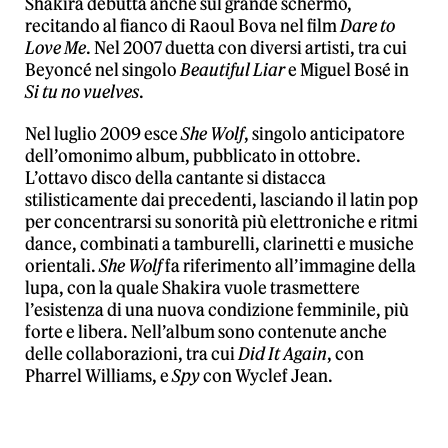
Shakira debutta anche sul grande schermo,
recitando al fianco di Raoul Bova nel film
Dare to
Love Me
. Nel 2007 duetta con diversi artisti, tra cui
Beyoncé nel singolo
Beautiful Liar
e Miguel Bosé in
Si tu no vuelves
.
Nel luglio 2009 esce
She Wolf
, singolo anticipatore
dell’omonimo album, pubblicato in ottobre.
L’ottavo disco della cantante si distacca
stilisticamente dai precedenti, lasciando il latin pop
per concentrarsi su sonorità più elettroniche e ritmi
dance, combinati a tamburelli, clarinetti e musiche
orientali.
She Wolf
fa riferimento all’immagine della
lupa, con la quale Shakira vuole trasmettere
l’esistenza di una nuova condizione femminile, più
forte e libera. Nell’album sono contenute anche
delle collaborazioni, tra cui
Did It Again
, con
Pharrel Williams, e
Spy
con Wyclef Jean.