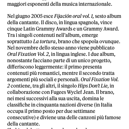
maggiori esponenti della musica internazionale.
Nel giugno 2005 esce
Fijación oral vol. 1,
sesto album
della cantante. Il disco, in lingua spagnola, vince
cinque Latin Grammy Awards e un Grammy Award.
Tra i singoli contenuti nell’album, emerge
soprattutto
La tortura
, brano che spopola ovunque.
Nel novembre dello stesso anno viene pubblicato
Oral Fixation Vol. 2
, in lingua inglese. I due album,
nonostante facciano parte di un unico progetto,
differiscono leggermente: il primo presenta
contenuti più romantici, mentre il secondo tratta
argomenti più sociali e personali.
Oral Fixation Vol.
2
contiene, tra gli altri, il singolo
Hips Don’t Lie
, in
collaborazione con Fugees Wyclef Jean. Il brano,
nei mesi successivi alla sua uscita, domina le
classifiche in cinquanta nazioni diverse (in Italia
occupa il primo posto per due settimane
consecutive) e diviene una delle canzoni più famose
della cantante.