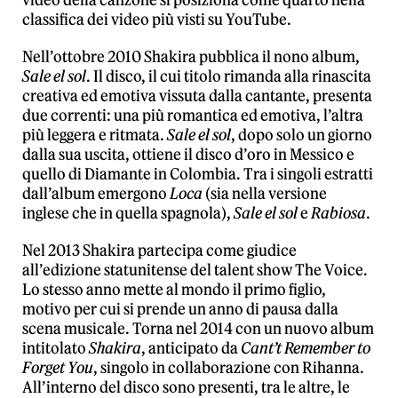
video della canzone si posiziona come quarto nella
classifica dei video più visti su YouTube.
Nell’ottobre 2010 Shakira pubblica il nono album,
Sale el sol
. Il disco, il cui titolo rimanda alla rinascita
creativa ed emotiva vissuta dalla cantante, presenta
due correnti: una più romantica ed emotiva, l’altra
più leggera e ritmata.
Sale el sol
, dopo solo un giorno
dalla sua uscita, ottiene il disco d’oro in Messico e
quello di Diamante in Colombia. Tra i singoli estratti
dall’album emergono
Loca
(sia nella versione
inglese che in quella spagnola),
Sale el sol
e
Rabiosa
.
Nel 2013 Shakira partecipa come giudice
all’edizione statunitense del talent show The Voice.
Lo stesso anno mette al mondo il primo figlio,
motivo per cui si prende un anno di pausa dalla
scena musicale. Torna nel 2014 con un nuovo album
intitolato
Shakira
, anticipato da
Cant’t Remember to
Forget You
, singolo in collaborazione con Rihanna.
All’interno del disco sono presenti, tra le altre, le