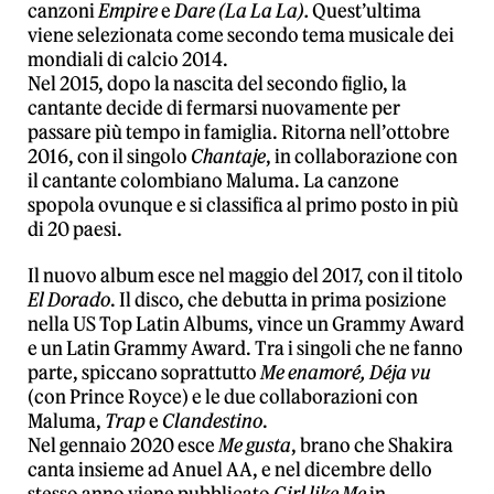
canzoni
Empire
e
Dare (La La La).
Quest’ultima
viene selezionata come secondo tema musicale dei
mondiali di calcio 2014.
Nel 2015, dopo la nascita del secondo figlio, la
cantante decide di fermarsi nuovamente per
passare più tempo in famiglia. Ritorna nell’ottobre
2016, con il singolo
Chantaje
, in collaborazione con
il cantante colombiano Maluma. La canzone
spopola ovunque e si classifica al primo posto in più
di 20 paesi.
Il nuovo album esce nel maggio del 2017, con il titolo
El Dorado
. Il disco, che debutta in prima posizione
nella US Top Latin Albums, vince un Grammy Award
e un Latin Grammy Award. Tra i singoli che ne fanno
parte, spiccano soprattutto
Me enamoré, Déja vu
(con Prince Royce) e le due collaborazioni con
Maluma,
Trap
e
Clandestino
.
Nel gennaio 2020 esce
Me gusta
, brano che Shakira
canta insieme ad Anuel AA, e nel dicembre dello