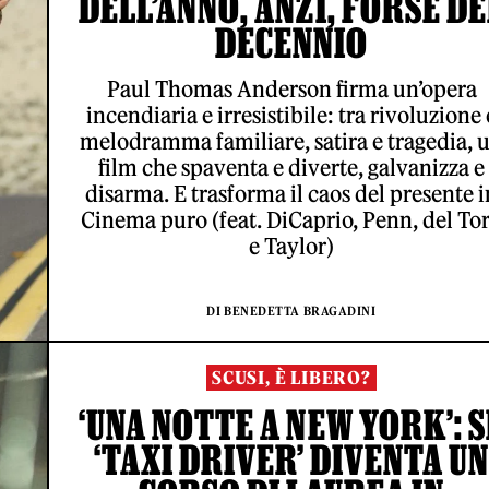
DELL’ANNO, ANZI, FORSE DE
DECENNIO
Paul Thomas Anderson firma un’opera
incendiaria e irresistibile: tra rivoluzione 
melodramma familiare, satira e tragedia, 
film che spaventa e diverte, galvanizza e
disarma. E trasforma il caos del presente i
Cinema puro (feat. DiCaprio, Penn, del To
e Taylor)
DI BENEDETTA BRAGADINI
SCUSI, È LIBERO?
‘UNA NOTTE A NEW YORK’: S
‘TAXI DRIVER’ DIVENTA U