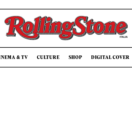
Rolling Stone Italia
INEMA & TV
CULTURE
SHOP
DIGITAL COVER