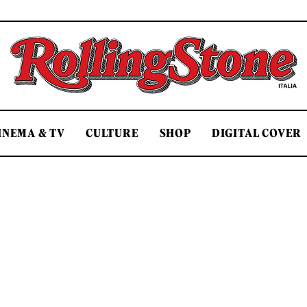
Rolling Stone Italia
INEMA & TV
CULTURE
SHOP
DIGITAL COVER