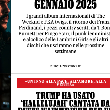
GENNAIO 2025
I grandi album internazionali di The
Weeknd e FKA twigs, il ritorno dei Franz
Ferdinand, i pezzi country scritti da T Bo
Burnett per Ringo Starr, il punk femminis
e alcolico delle Lambrini Girls e gli altri
dischi che usciranno nelle prossime
settimane
DI ROLLING STONE IT
«UN INNO ALLA PACE, ALL'AMORE, ALLA
VERITÀ»
TRUMP HA USATO
‘HALLELUJAH’ CANTATA DA