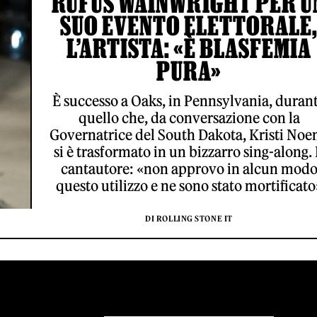
RUFUS WAINWRIGHT PER U
SUO EVENTO ELETTORALE
L’ARTISTA: «È BLASFEMIA
PURA»
È successo a Oaks, in Pennsylvania, duran
quello che, da conversazione con la
Governatrice del South Dakota, Kristi Noe
si è trasformato in un bizzarro sing-along. 
cantautore: «non approvo in alcun mod
questo utilizzo e ne sono stato mortificato
DI ROLLING STONE IT