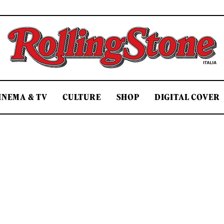
Rolling Stone Italia
INEMA & TV
CULTURE
SHOP
DIGITAL COVER