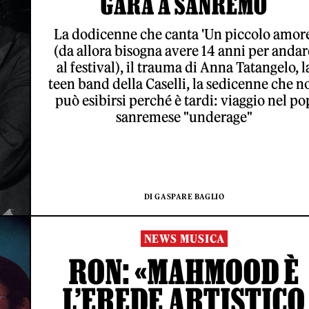
GARA A SANREMO
La dodicenne che canta 'Un piccolo amore
(da allora bisogna avere 14 anni per andar
al festival), il trauma di Anna Tatangelo, l
teen band della Caselli, la sedicenne che n
può esibirsi perché è tardi: viaggio nel po
sanremese "underage"
DI GASPARE BAGLIO
NEWS MUSICA
RON: «MAHMOOD È
L’EREDE ARTISTICO