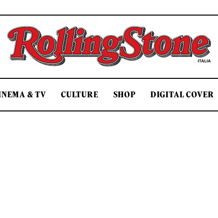
Rolling Stone Italia
INEMA & TV
CULTURE
SHOP
DIGITAL COVER