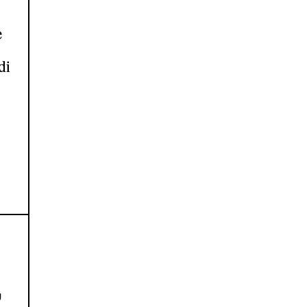
e
di
,