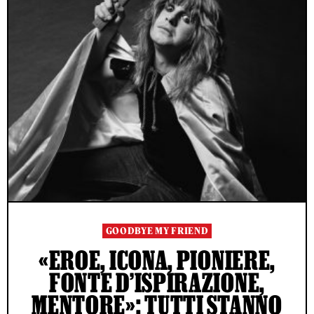
GOODBYE MY FRIEND
«EROE, ICONA, PIONIERE,
FONTE D’ISPIRAZIONE,
MENTORE»: TUTTI STANNO