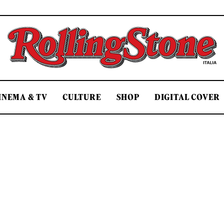
Rolling Stone Italia
INEMA & TV
CULTURE
SHOP
DIGITAL COVER