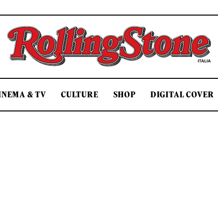
Rolling Stone Italia
INEMA & TV
CULTURE
SHOP
DIGITAL COVER