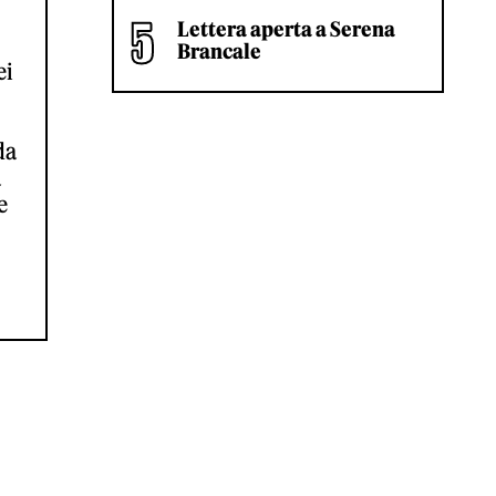
Lettera aperta a Serena
Brancale
ei
da
a
e