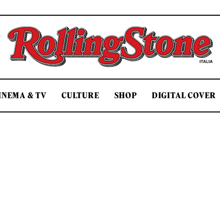
Rolling Stone Italia
INEMA & TV
CULTURE
SHOP
DIGITAL COVER