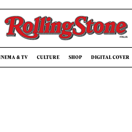
Rolling Stone Italia
INEMA & TV
CULTURE
SHOP
DIGITAL COVER