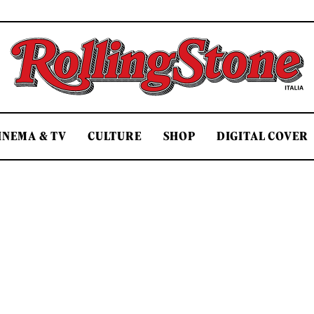
Rolling Stone Italia
INEMA & TV
CULTURE
SHOP
DIGITAL COVER