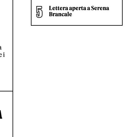
Lettera aperta a Serena
Brancale
a
 i
A