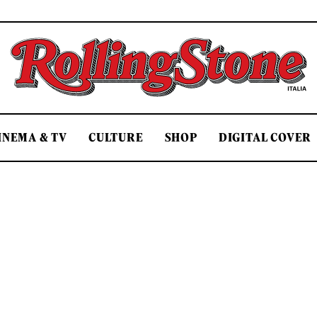
Rolling Stone Italia
INEMA & TV
CULTURE
SHOP
DIGITAL COVER