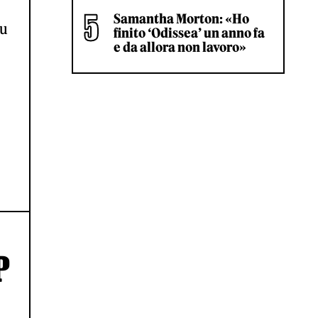
Samantha Morton: «Ho
su
finito ‘Odissea’ un anno fa
e da allora non lavoro»
P