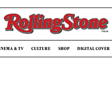
Rolling Stone Italia
INEMA & TV
CULTURE
SHOP
DIGITAL COVER