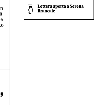
Lettera aperta a Serena
un
Brancale
di
me
to
,