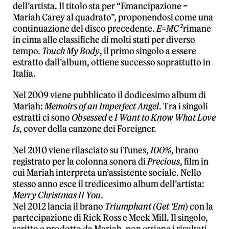
dell’artista. Il titolo sta per “Emancipazione =
Mariah Carey al quadrato”, proponendosi come una
continuazione del disco precedente.
E=MC²
rimane
in cima alle classifiche di molti stati per diverso
tempo.
Touch My Body
, il primo singolo a essere
estratto dall’album, ottiene successo soprattutto in
Italia.
Nel 2009 viene pubblicato il dodicesimo album di
Mariah:
Memoirs of an Imperfect Angel
. Tra i singoli
estratti ci sono
Obsessed
e
I Want to Know What Love
Is
, cover della canzone dei Foreigner.
Nel 2010 viene rilasciato su iTunes,
100%
, brano
registrato per la colonna sonora di
Precious
, film in
cui Mariah interpreta un’assistente sociale. Nello
stesso anno esce il tredicesimo album dell’artista:
Merry Christmas II You
.
Nel 2012 lancia il brano
Triumphant (Get ‘Em
) con la
partecipazione di Rick Ross e Meek Mill. Il singolo,