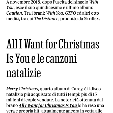
A novembre 2018, dopo l’uscita del singolo
With
You
, esce il suo quindicesimo e ultimo album:
Caution
.
Tra i brani:
With You, GTFO
ed altri otto
inediti, tra cui
The Distance
, prodotto da Skrillex.
All I Want for Christmas
Is You e le canzoni
natalizie
Merry Christmas
, quarto album di Carey, è il disco
natalizio più acquistato di tutti i tempi: più di 15
milioni di copie vendute. La notorietà ottenuta dal
brano
All I Want for Christmas Is You
lo ha reso una
vera e propria hit, attualmente ancora in vetta alle