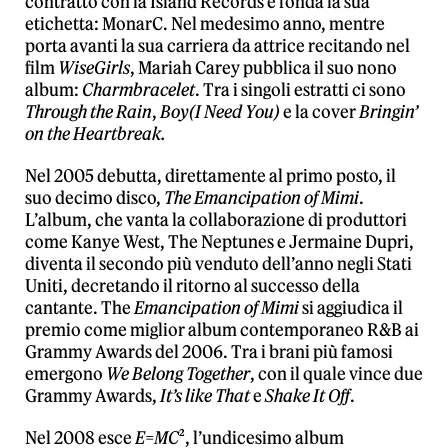
contratto con la Island Records e fonda la sua
etichetta: MonarC. Nel medesimo anno, mentre
porta avanti la sua carriera da attrice recitando nel
film
WiseGirls
, Mariah Carey pubblica il suo nono
album:
Charmbracelet
. Tra i singoli estratti ci sono
Through the Rain
,
Boy
(I Need You)
e la cover
Bringin’
on the Heartbreak.
Nel 2005 debutta, direttamente al primo posto, il
suo decimo disco,
The Emancipation of Mimi
.
L’album, che vanta la collaborazione di produttori
come Kanye West, The Neptunes e Jermaine Dupri,
diventa il secondo più venduto dell’anno negli Stati
Uniti, decretando il ritorno al successo della
cantante. The
Emancipation of Mimi
si aggiudica il
premio come miglior album contemporaneo R&B ai
Grammy Awards del 2006. Tra i brani più famosi
emergono
We Belong Together
, con il quale vince due
Grammy Awards,
It’s like That
e
Shake It Off
.
Nel 2008 esce
E=MC
², l’undicesimo album