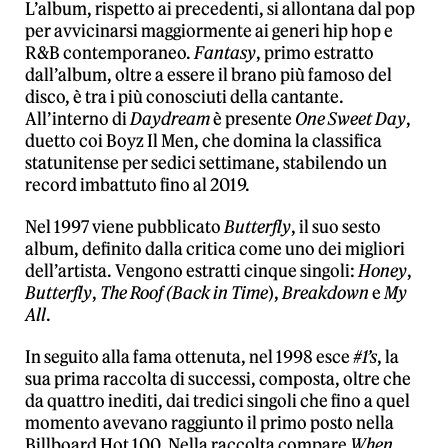
L’album, rispetto ai precedenti, si allontana dal pop
per avvicinarsi maggiormente ai generi hip hop e
R&B contemporaneo.
Fantasy
, primo estratto
dall’album, oltre a essere il brano più famoso del
disco, è tra i più conosciuti della cantante.
All’interno di
Daydream
è presente
One Sweet Day
,
duetto coi Boyz Il Men, che domina la classifica
statunitense per sedici settimane, stabilendo un
record imbattuto fino al 2019.
Nel 1997 viene pubblicato
Butterfly
, il suo sesto
album, definito dalla critica come uno dei migliori
dell’artista. Vengono estratti cinque singoli:
Honey
,
Butterfly
,
The Roof (Back in Time
),
Breakdown
e
My
All
.
In seguito alla fama ottenuta, nel 1998 esce
#1’s
, la
sua prima raccolta di successi, composta, oltre che
da quattro inediti, dai tredici singoli che fino a quel
momento avevano raggiunto il primo posto nella
Billboard Hot 100. Nella raccolta compare
When