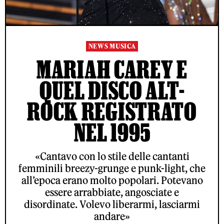
NEWS MUSICA
MARIAH CAREY E
QUEL DISCO ALT-
ROCK REGISTRATO
NEL 1995
«Cantavo con lo stile delle cantanti
femminili breezy-grunge e punk-light, che
all’epoca erano molto popolari. Potevano
essere arrabbiate, angosciate e
disordinate. Volevo liberarmi, lasciarmi
andare»