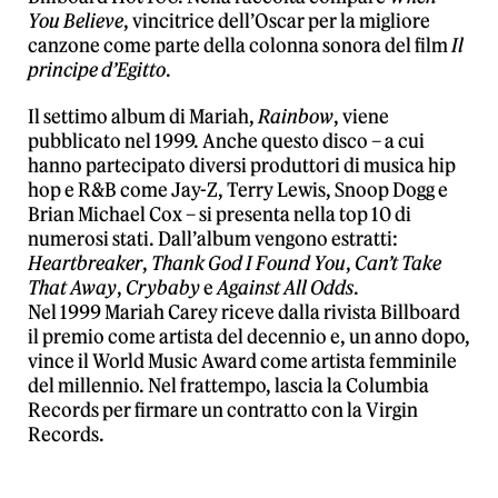
You Believe
, vincitrice dell’Oscar per la migliore
canzone come parte della colonna sonora del film
Il
principe d’Egitto
.
Il settimo album di Mariah,
Rainbow
, viene
pubblicato nel 1999. Anche questo disco – a cui
hanno partecipato diversi produttori di musica hip
hop e R&B come Jay-Z, Terry Lewis, Snoop Dogg e
Brian Michael Cox – si presenta nella top 10 di
numerosi stati. Dall’album vengono estratti:
Heartbreaker
,
Thank God I Found You
,
Can’t Take
That Away
,
Crybaby
e
Against All Odds
.
Nel 1999 Mariah Carey riceve dalla rivista Billboard
il premio come artista del decennio e, un anno dopo,
vince il World Music Award come artista femminile
del millennio. Nel frattempo, lascia la Columbia
Records per firmare un contratto con la Virgin
Records.