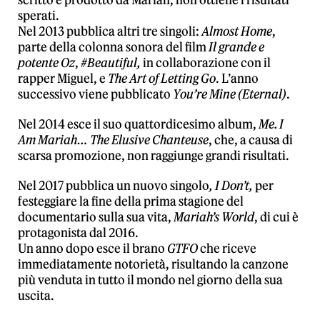
scritto e prodotto da Mariah, non ottiene i risultati
sperati.
Nel 2013 pubblica altri tre singoli:
Almost Home
,
parte della colonna sonora del film
Il grande e
potente
Oz
,
#Beautiful,
in collaborazione con il
rapper Miguel, e
The Art of Letting Go
. L’anno
successivo viene pubblicato
You’re Mine (Eternal)
.
Nel 2014 esce il suo quattordicesimo album,
Me. I
Am Mariah… The Elusive Chanteuse
, che, a causa di
scarsa promozione, non raggiunge grandi risultati.
Nel 2017 pubblica un nuovo singolo
, I Don’t,
per
festeggiare la fine della prima stagione del
documentario sulla sua vita,
Mariah’s World
, di cui è
protagonista dal 2016.
Un anno dopo esce il brano
GTFO
che riceve
immediatamente notorietà, risultando la canzone
più venduta in tutto il mondo nel giorno della sua
uscita.