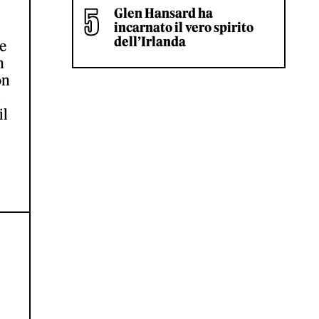
Glen Hansard ha
incarnato il vero spirito
dell’Irlanda
e
n
on
il