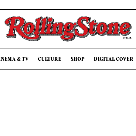
Rolling Stone Italia
INEMA & TV
CULTURE
SHOP
DIGITAL COVER