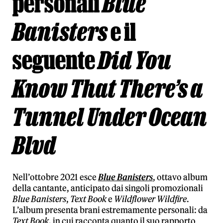
personali
Blue
Banisters
e il
seguente
Did You
Know That There’s a
Tunnel Under Ocean
Blvd
Nell’ottobre 2021 esce
Blue Banisters
, ottavo album
della cantante, anticipato dai singoli promozionali
Blue Banisters
,
Text Book
e
Wildflower Wildfire
.
L’album presenta brani estremamente personali: da
Text Book
, in cui racconta quanto il suo rapporto