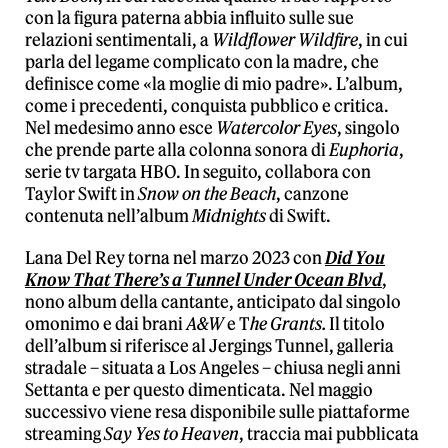
con la figura paterna abbia influito sulle sue
relazioni sentimentali, a
Wildflower Wildfire
, in cui
parla del legame complicato con la madre, che
definisce come «la moglie di mio padre». L’album,
come i precedenti, conquista pubblico e critica.
Nel medesimo anno esce
Watercolor Eyes
, singolo
che prende parte alla colonna sonora di
Euphoria
,
serie tv targata HBO. In seguito, collabora con
Taylor Swift in
Snow on the Beach
, canzone
contenuta nell’album
Midnights
di Swift.
Lana Del Rey torna nel marzo 2023 con
Did You
Know That There’s a Tunnel Under Ocean Blvd
,
nono album della cantante, anticipato dal singolo
omonimo e dai brani
A&W
e T
he Grants.
Il titolo
dell’album si riferisce al Jergings Tunnel, galleria
stradale – situata a Los Angeles – chiusa negli anni
Settanta e per questo dimenticata. Nel maggio
successivo viene resa disponibile sulle piattaforme
streaming
Say Yes to Heaven
, traccia mai pubblicata