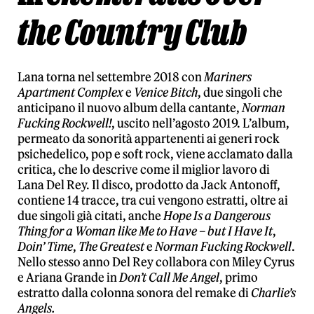
the Country Club
Lana torna nel settembre 2018 con
Mariners
Apartment Complex
e
Venice Bitch
, due singoli che
anticipano il nuovo album della cantante,
Norman
Fucking Rockwell!
, uscito nell’agosto 2019. L’album,
permeato da sonorità appartenenti ai generi rock
psichedelico, pop e soft rock, viene acclamato dalla
critica, che lo descrive come il miglior lavoro di
Lana Del Rey. Il disco, prodotto da Jack Antonoff,
contiene 14 tracce, tra cui vengono estratti, oltre ai
due singoli già citati, anche
Hope Is a Dangerous
Thing for a Woman like Me to Have – but I Have It
,
Doin’ Time
,
The Greatest
e
Norman Fucking Rockwell
.
Nello stesso anno Del Rey collabora con Miley Cyrus
e Ariana Grande in
Don’t Call Me Angel
, primo
estratto dalla colonna sonora del remake di
Charlie’s
Angels.