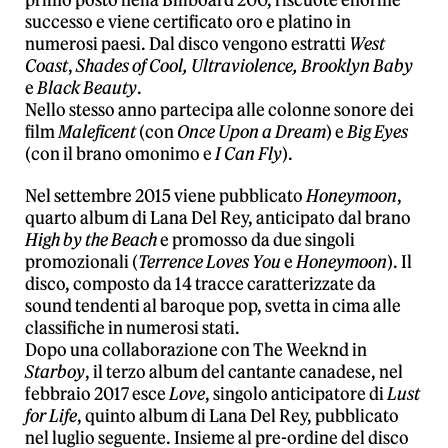
primo posto nella Billboard 200, riscuote enorme
successo e viene certificato oro e platino in
numerosi paesi. Dal disco vengono estratti
West
Coast
,
Shades of Cool, Ultraviolence, Brooklyn Baby
e
Black Beauty
.
Nello stesso anno partecipa alle colonne sonore dei
film
Maleficent
(con
Once Upon a Dream
) e
Big Eyes
(con il brano omonimo e
I Can Fly
).
Nel settembre 2015 viene pubblicato
Honeymoon
,
quarto album di Lana Del Rey, anticipato dal brano
High by the Beach
e promosso da due singoli
promozionali (
Terrence Loves You
e
Honeymoon
). Il
disco, composto da 14 tracce caratterizzate da
sound tendenti al baroque pop, svetta in cima alle
classifiche in numerosi stati.
Dopo una collaborazione con The Weeknd in
Starboy
, il terzo album del cantante canadese, nel
febbraio 2017 esce
Love
, singolo anticipatore di
Lust
for Life
, quinto album di Lana Del Rey, pubblicato
nel luglio seguente. Insieme al pre-ordine del disco