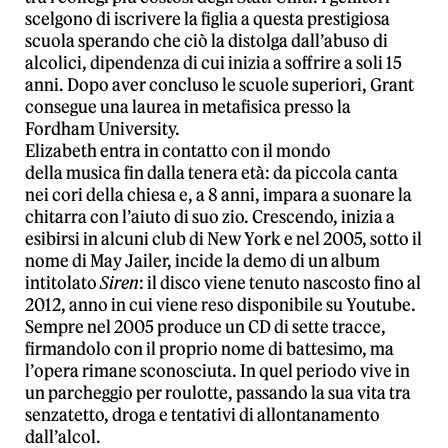
scelgono di iscrivere la figlia a questa prestigiosa
scuola sperando che ciò la distolga dall’abuso di
alcolici, dipendenza di cui inizia a soffrire a soli 15
anni. Dopo aver concluso le scuole superiori, Grant
consegue una laurea in metafisica presso la
Fordham University.
Elizabeth entra in contatto con il mondo
della musica fin dalla tenera età: da piccola canta
nei cori della chiesa e, a 8 anni, impara a suonare la
chitarra con l’aiuto di suo zio. Crescendo, inizia a
esibirsi in alcuni club di New York e nel 2005, sotto il
nome di May Jailer, incide la demo di un album
intitolato
Siren
: il disco viene tenuto nascosto fino al
2012, anno in cui viene reso disponibile su Youtube.
Sempre nel 2005 produce un CD di sette tracce,
firmandolo con il proprio nome di battesimo, ma
l’opera rimane sconosciuta. In quel periodo vive in
un parcheggio per roulotte, passando la sua vita tra
senzatetto, droga e tentativi di allontanamento
dall’alcol.