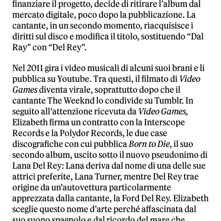
finanziare il progetto, decide di ritirare l’album dal
mercato digitale, poco dopo la pubblicazione. La
cantante, in un secondo momento, riacquisisce i
diritti sul disco e modifica il titolo, sostituendo “Dal
Ray” con “Del Rey”.
Nel 2011 gira i video musicali di alcuni suoi brani e li
pubblica su Youtube. Tra questi, il filmato di
Video
Games
diventa virale, soprattutto dopo che il
cantante The Weeknd lo condivide su Tumblr. In
seguito all’attenzione ricevuta da
Video Games,
Elizabeth firma un contratto con la Interscope
Records e la Polydor Records, le due case
discografiche con cui pubblica
Born to Die
, il suo
secondo album, uscito sotto il nuovo pseudonimo di
Lana Del Rey: Lana deriva dal nome di una delle sue
attrici preferite, Lana Turner, mentre Del Rey trae
origine da un’autovettura particolarmente
apprezzata dalla cantante, la Ford Del Rey. Elizabeth
sceglie questo nome d’arte perché affascinata dal
suo suono spagnolo e dal ricordo del mare che