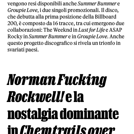
vengono resi disponibili anche
Summer Bummer
e
Groupie Love
, i due singoli promozionali. Il disco,
che debutta alla prima posizione della Billboard
200, è composto da 16 tracce, tra cui emergono due
collaborazioni: The Weeknd in
Lust for Life
e ASAP
Rocky in
Summer Bummer
e in
Groupie Love
. Anche
questo progetto discografico si rivela un trionfo in
svariati paesi.
Norman Fucking
Rockwell!
e la
nostalgia dominante
in
Chemtrails over