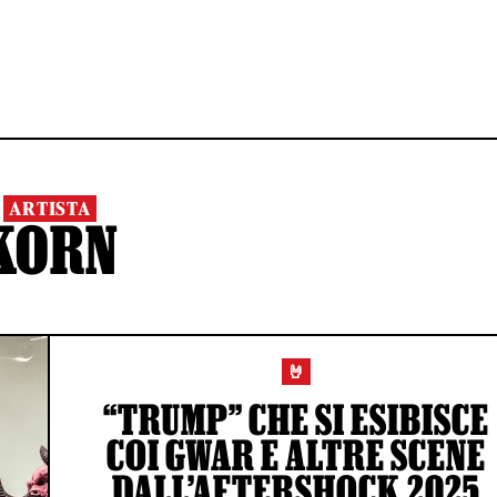
ARTISTA
KORN
🤘
“TRUMP” CHE SI ESIBISCE
COI GWAR E ALTRE SCENE
DALL’AFTERSHOCK 2025