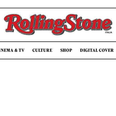
Rolling Stone Italia
INEMA & TV
CULTURE
SHOP
DIGITAL COVER