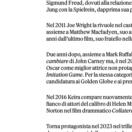
Sigmund Freud, dovuti alla relazione
Jung con la Spielrein, dapprima sua p
Nel 2011 Joe Wright la rivuole nel cas
assieme a Matthew Macfadyen, suo ama
anni dall’ultimo film, suo fratello nel
Due anni dopo, assieme a Mark Ruffa
cambiare
di John Carney ma, è nel 2
Oscar come miglior attrice non protago
Imitation Game
. Per la stessa catego
candidatura ai Golden Globe e ai pr
Nel 2016 Keira compare nuovamente all
fianco di attori del calibro di Helen
Norton nel film drammatico
Collater
Torna protagonista nel 2023 nel trill