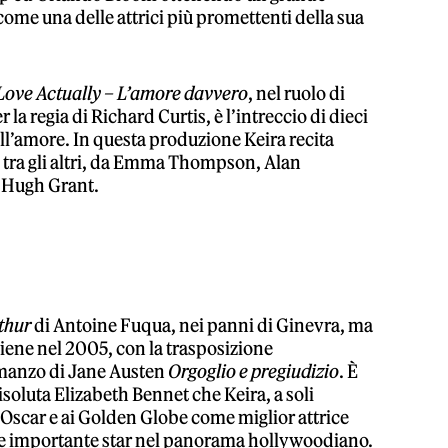
ome una delle attrici più promettenti della sua
Love Actually – L’amore davvero
, nel ruolo di
la regia di Richard Curtis, è l’intreccio di dieci
dell’amore. In questa produzione Keira recita
, tra gli altri, da Emma Thompson, Alan
 Hugh Grant.
thur
di Antoine Fuqua, nei panni di Ginevra, ma
iene nel 2005, con la trasposizione
omanzo di Jane Austen
Orgoglio e pregiudizio
. È
risoluta Elizabeth Bennet che Keira, a soli
i Oscar e ai Golden Globe come miglior attrice
e importante star nel panorama hollywoodiano.