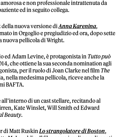
 amorosa e non professionale intrattenuta da
aziente ed in seguito collega.
t della nuova versione di
Anna Karenina
,
to in Orgoglio e pregiudizio ed ora, dopo sette
la nuova pellicola di Wright.
lo ed Adam Levine, è protagonista in
Tutto può
014, che ottiene la sua seconda nomination agli
nista, per il ruolo di Joan Clarke nel film
The
ria, nella medesima pellicola, riceve anche la
emi BAFTA.
’interno di un cast stellare, recitando al
 Mirren, Kate Winslet, Will Smith ed Edward
al Beauty
.
er di Matt Ruskin
Lo strangolatore di Boston
,