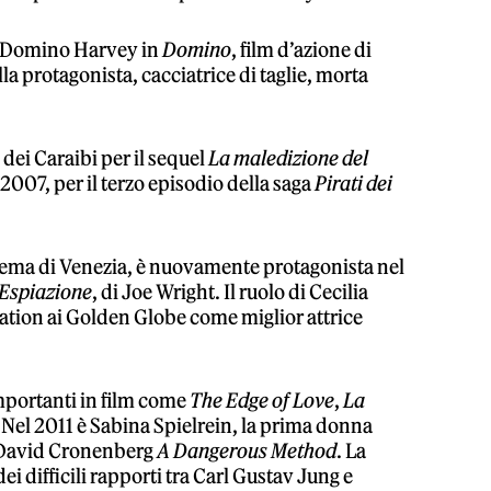
ta Domino Harvey in
Domino
, film d’azione di
lla protagonista, cacciatrice di taglie, morta
 dei Caraibi per il sequel
La maledizione del
007, per il terzo episodio della saga
Pirati dei
nema di Venezia, è nuovamente protagonista nel
Espiazione
, di Joe Wright. Il ruolo di Cecilia
nation ai Golden Globe come miglior attrice
importanti in film come
The Edge of Love
,
La
. Nel 2011 è Sabina Spielrein, la prima donna
di David Cronenberg
A Dangerous Method
. La
ei difficili rapporti tra Carl Gustav Jung e