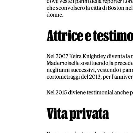
dove veste i panni della reporter Lore
che sconvolsero la città di Boston ne
donne.
Attrice e testim
Nel 2007 Keira Knightley diventa la
Mademoiselle sostituendo la precede
negli anni successivi, vestendo i pa
cortometraggi del 2013, per l’anniver
Nel 2015 diviene testimonial anche pe
Vita privata