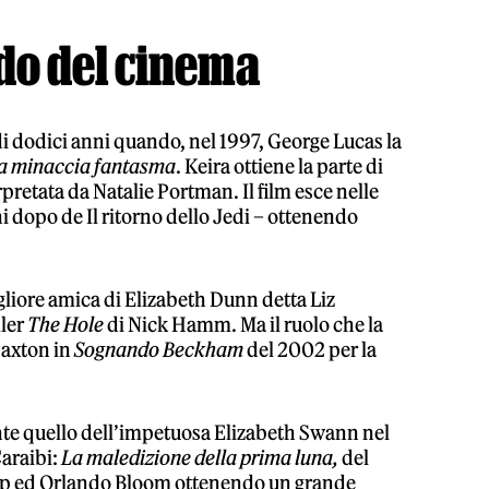
ndo del cinema
i dodici anni quando, nel 1997, George Lucas la
 La minaccia fantasma
. Keira ottiene la parte di
retata da Natalie Portman. Il film esce nelle
ni dopo de Il ritorno dello Jedi – ottenendo
gliore amica di Elizabeth Dunn detta Liz
ller
The Hole
di Nick Hamm. Ma il ruolo che la
 Paxton in
Sognando Beckham
del 2002 per la
nte quello dell’impetuosa Elizabeth Swann nel
Caraibi:
La maledizione della prima luna,
del
epp ed Orlando Bloom ottenendo un grande