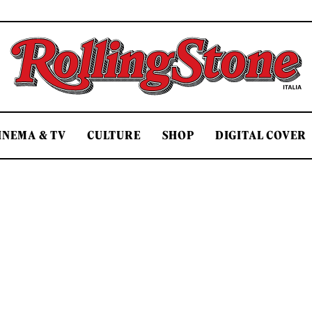
Rolling Stone Italia
INEMA & TV
CULTURE
SHOP
DIGITAL COVER