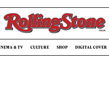
Rolling Stone Italia
INEMA & TV
CULTURE
SHOP
DIGITAL COVER