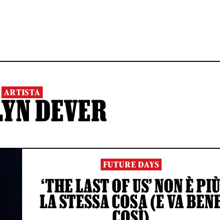
ARTISTA
LYN DEVER
FUTURE DAYS
‘THE LAST OF US’ NON È PI
LA STESSA COSA (E VA BEN
COSÌ)