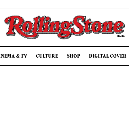
Rolling Stone Italia
INEMA & TV
CULTURE
SHOP
DIGITAL COVER