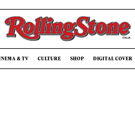
Rolling Stone Italia
INEMA & TV
CULTURE
SHOP
DIGITAL COVER