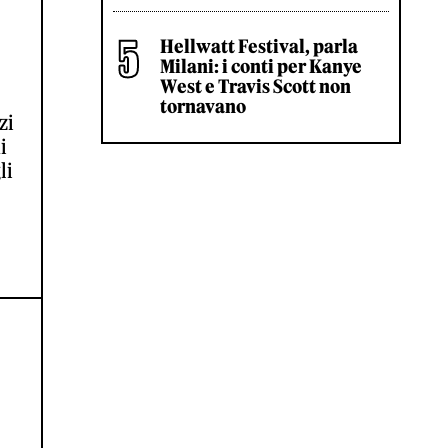
Hellwatt Festival, parla
Milani: i conti per Kanye
West e Travis Scott non
tornavano
zi
i
li