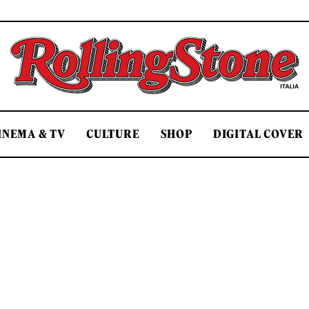
Rolling Stone Italia
INEMA & TV
CULTURE
SHOP
DIGITAL COVER