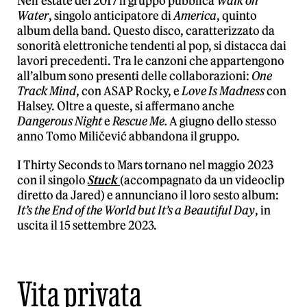
Nell’estate del 2017 il gruppo pubblica
Walk on
Water
, singolo anticipatore di
America
, quinto
album della band. Questo disco, caratterizzato da
sonorità elettroniche tendenti al pop, si distacca dai
lavori precedenti. Tra le canzoni che appartengono
all’album sono presenti delle collaborazioni:
One
Track Mind
, con ASAP Rocky, e
Love Is Madness
con
Halsey. Oltre a queste, si affermano anche
Dangerous Night
e
Rescue Me.
A giugno dello stesso
anno Tomo Miličević abbandona il gruppo.
I Thirty Seconds to Mars tornano nel maggio 2023
con il singolo
Stuck
(accompagnato da un videoclip
diretto da Jared) e annunciano il loro sesto album:
It’s the End of the World but It’s a Beautiful Day
, in
uscita il 15 settembre 2023.
Vita privata