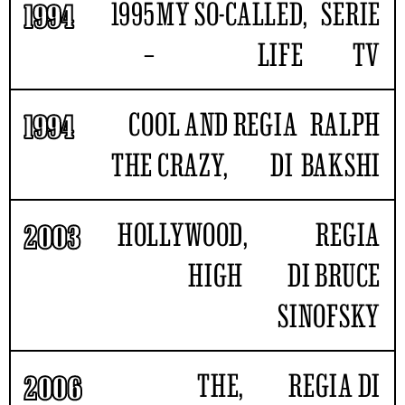
1995
MY SO-CALLED
,
SERIE
1994
–
LIFE
TV
COOL AND
REGIA
RALPH
1994
THE CRAZY,
DI
BAKSHI
HOLLYWOOD
,
REGIA
2003
HIGH
DI BRUCE
SINOFSKY
THE
,
REGIA DI
2006