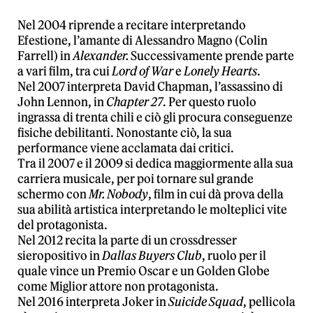
Nel 2004 riprende a recitare interpretando
Efestione, l’amante di Alessandro Magno (Colin
Farrell) in
Alexander.
Successivamente prende parte
a vari film, tra cui
Lord of War
e
Lonely Hearts
.
Nel 2007 interpreta David Chapman, l’assassino di
John Lennon, in
Chapter 27
. Per questo ruolo
ingrassa di trenta chili e ciò gli procura conseguenze
fisiche debilitanti. Nonostante ciò, la sua
performance viene acclamata dai critici.
Tra il 2007 e il 2009 si dedica maggiormente alla sua
carriera musicale, per poi tornare sul grande
schermo con
Mr. Nobody
, film in cui dà prova della
sua abilità artistica interpretando le molteplici vite
del protagonista.
Nel 2012 recita la parte di un crossdresser
sieropositivo in
Dallas Buyers Club
, ruolo per il
quale vince un Premio Oscar e un Golden Globe
come Miglior attore non protagonista.
Nel 2016 interpreta Joker in
Suicide Squad
, pellicola