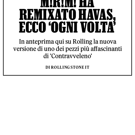
M!R!M! HA
REMIXATO HAVAS,
ECCO ‘OGNI VOLTA’
In anteprima qui su Rolling la nuova
versione di uno dei pezzi più affascinanti
di 'Contravveleno'
DI ROLLING STONE IT