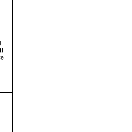
l
il
te