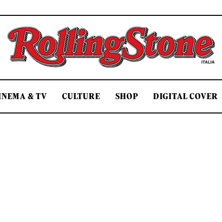
Rolling Stone Italia
INEMA & TV
CULTURE
SHOP
DIGITAL COVER