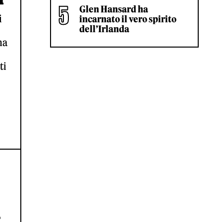
Glen Hansard ha
i
incarnato il vero spirito
dell’Irlanda
na
ti
A