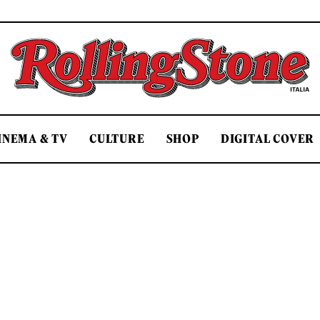
Rolling Stone Italia
INEMA & TV
CULTURE
SHOP
DIGITAL COVER