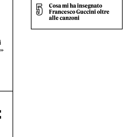
Cosa mi ha insegnato
Francesco Guccini oltre
alle canzoni
i
ò»
E