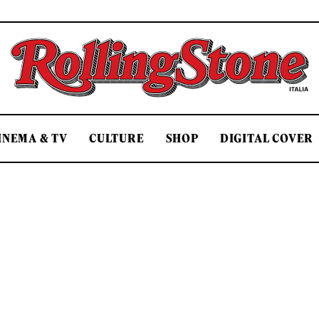
Rolling Stone Italia
INEMA & TV
CULTURE
SHOP
DIGITAL COVER