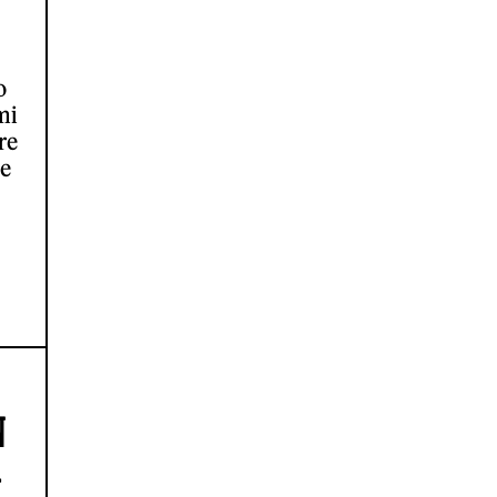
o
mi
re
 e
N
A