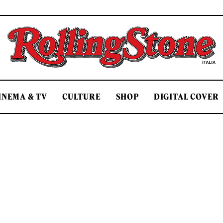
Rolling Stone Italia
INEMA & TV
CULTURE
SHOP
DIGITAL COVER