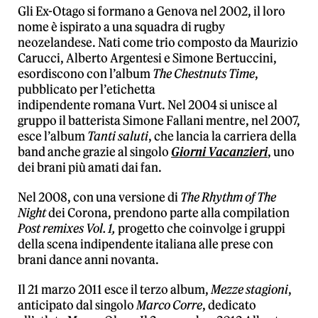
Gli Ex-Otago si formano a Genova nel 2002, il loro
nome è ispirato a una squadra di rugby
neozelandese. Nati come trio composto da Maurizio
Carucci, Alberto Argentesi e Simone Bertuccini,
esordiscono con l’album
The Chestnuts Time
,
pubblicato per l’etichetta
indipendente
romana
Vurt
. Nel
2004
si unisce al
gruppo il batterista Simone Fallani mentre, nel 2007,
esce l’album
Tanti saluti
, che lancia la carriera della
band anche grazie al singolo
Giorni Vacanzieri
, uno
dei brani più amati dai fan.
Nel 2008, con una versione di
The Rhythm of The
Night
dei Corona, prendono parte alla compilation
Post remixes Vol. 1,
progetto che coinvolge i gruppi
della scena indipendente italiana alle prese con
brani dance anni novanta.
Il 21 marzo 2011 esce il terzo album,
Mezze stagioni
,
anticipato dal singolo
Marco Corre
, dedicato