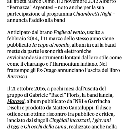
all’atleta Marco Olmo. Il 2 novembre 2012 Alberto
“Pernazza” Argentesi – noto anche per la sua
partecipazione al programma
Chiambretti Night
–
annuncia l’addio alla band
Anticipato dal brano
Foglie al vento
, uscito a
febbraio 2014,
l’11 marzo dello stesso anno viene
pubblicato
In capo al mondo
, album in cui la band
mette da parte le sonorità elettroniche
avvicinandosi a strumenti lontani dal loro stile come
come il
charango
o l’
Harmonium indiano
. Nel
frattempo gli Ex-Otago annunciano l’uscita del libro
Burrasca
.
Il 21 ottobre 2016, a pochi mesi dall’uscita del
gruppo di Gabriele “Bacci” Floris, la band lancia,
Marassi
, album pubblicato da INRI e Garrincha
Dischi e prodotto da Matteo Cantaluppi. Il disco
ottiene un ottimo riscontro tra pubblico e critica,
lanciato dai singoli
Cinghiali incazzati, I giovani
d’oggi
e
Gli occhi della Luna
, realizzato anche nella