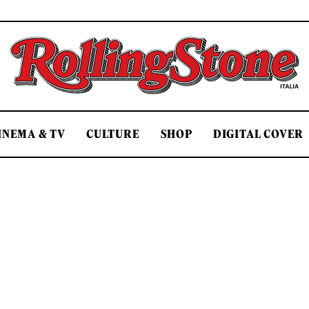
Rolling Stone Italia
INEMA & TV
CULTURE
SHOP
DIGITAL COVER