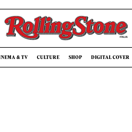
Rolling Stone Italia
INEMA & TV
CULTURE
SHOP
DIGITAL COVER