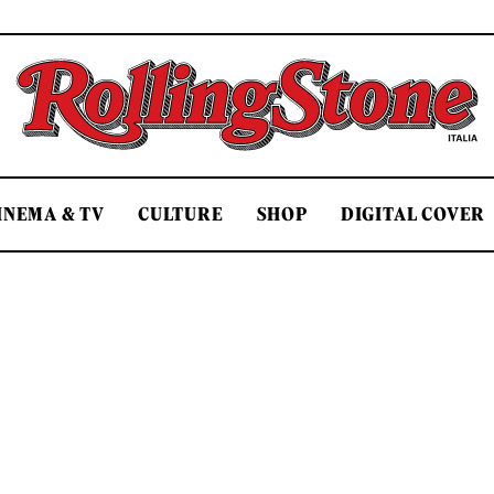
Rolling Stone Italia
INEMA & TV
CULTURE
SHOP
DIGITAL COVER