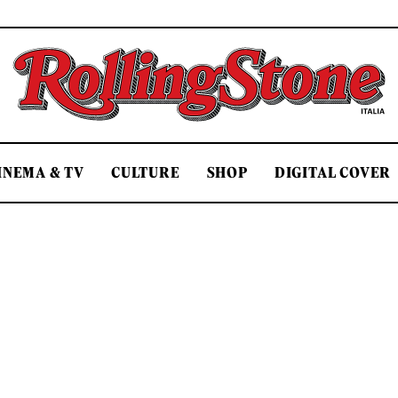
Rolling Stone Italia
INEMA & TV
CULTURE
SHOP
DIGITAL COVER