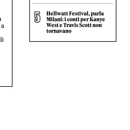
Hellwatt Festival, parla
a
Milani: i conti per Kanye
West e Travis Scott non
 a
tornavano
li