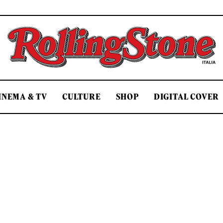
Rolling Stone Italia
INEMA & TV
CULTURE
SHOP
DIGITAL COVER