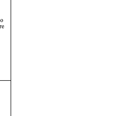
no
re
,