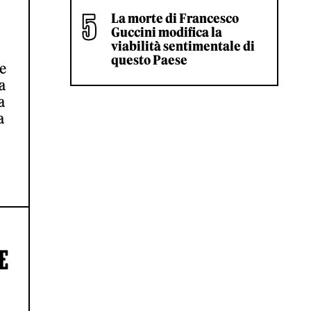
La morte di Francesco
Guccini modifica la
viabilità sentimentale di
questo Paese
he
a
a
a
E