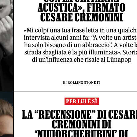
ACUSTICA», FIRMATO
CESARE CREMONINI
«Mi colpì una tua frase letta in una qualc
intervista alcuni anni fa: “A volte un artist
ha solo bisogno di un abbraccio”. A volte l
strada sbagliata è la più illuminata». Stori
di un’influenza che risale ai Lùnapop
DI ROLLING STONE IT
PER LUI È SÌ
LA “RECENSIONE” DI CESAR
CREMONINI DI
‘NIUIORCHERUBINI’ DI