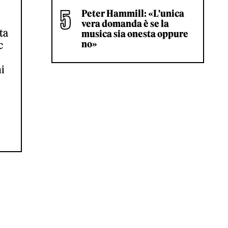
Peter Hammill: «L'unica
vera domanda è se la
ta
musica sia onesta oppure
no»
c
ni