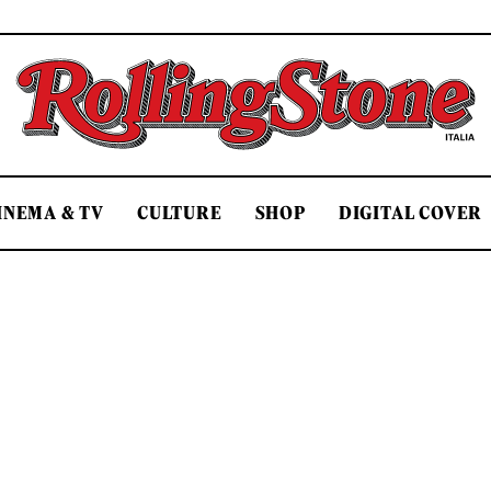
Rolling Stone Italia
INEMA & TV
CULTURE
SHOP
DIGITAL COVER