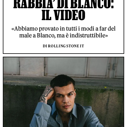
RABBIA’ DI BLANCO:
IL VIDEO
«Abbiamo provato in tutti i modi a far del
male a Blanco, ma è indistruttibile»
DI ROLLING STONE IT