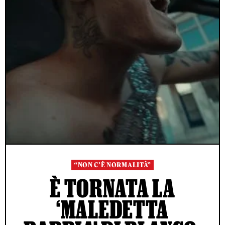
“NON C’È NORMALITÀ”
È TORNATA LA
‘MALEDETTA