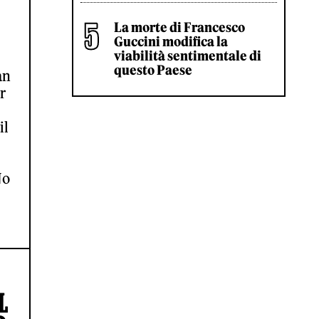
La morte di Francesco
Guccini modifica la
viabilità sentimentale di
questo Paese
an
r
il
No
L