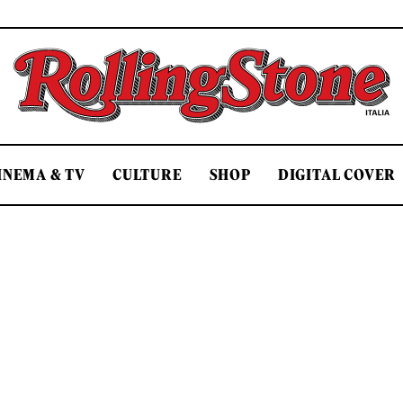
Rolling Stone Italia
INEMA & TV
CULTURE
SHOP
DIGITAL COVER