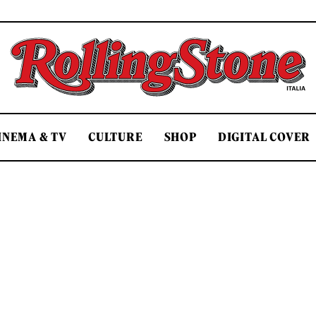
Rolling Stone Italia
INEMA & TV
CULTURE
SHOP
DIGITAL COVER