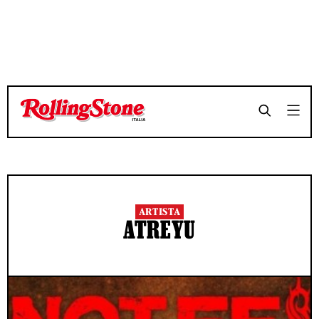
ARTISTA
ATREYU