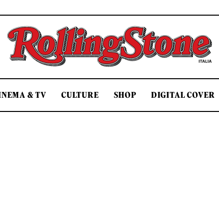
Rolling Stone Italia
INEMA & TV
CULTURE
SHOP
DIGITAL COVER